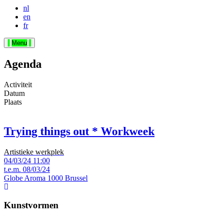
nl
en
fr
Menu
Agenda
Activiteit
Datum
Plaats
Trying things out * Workweek
Artistieke werkplek
04/03/24
11:00
t.e.m.
08/03/24
Globe Aroma
1000 Brussel
Kunstvormen