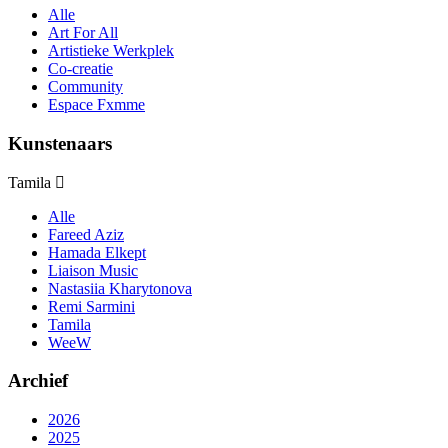
Alle
Art For All
Artistieke Werkplek
Co-creatie
Community
Espace Fxmme
Kunstenaars
Tamila
Alle
Fareed Aziz
Hamada Elkept
Liaison Music
Nastasiia Kharytonova
Remi Sarmini
Tamila
WeeW
Archief
2026
2025