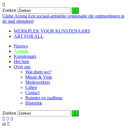
Zoeken
Globe Aroma
Een sociaal-artistieke organisatie die ontmoetingen in
de stad stimuleert
WERKPLEK VOOR KUNSTENAARS
ART FOR ALL
Nieuws
Agenda
Kunstenaars
Het huis
Over ons
Wat doen we?
Missie & Visie
Medewerkers
Giften
Contact
Ruimtes en zaalhuur
Historiek
Zoeken
nl