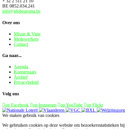
+ 32 2 511 21 10
BE 0852.034.241
info@globearoma.be
Over ons
Missie & Visie
Medewerkers
Contact
Ga naar...
Agenda
Kunstenaars
Archief
Privacybeleid
Volg ons
op Facebook
op Instagram
op YouTube
op Flickr
We maken gebruik van cookies
We gebruiken cookies op deze website om bezoekersstatistieken bij