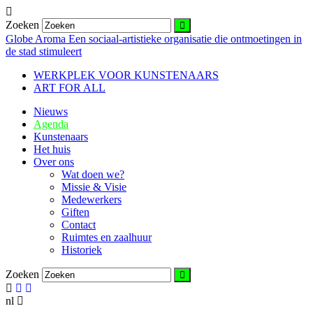
Zoeken
Globe Aroma
Een sociaal-artistieke organisatie die ontmoetingen in
de stad stimuleert
WERKPLEK VOOR KUNSTENAARS
ART FOR ALL
Nieuws
Agenda
Kunstenaars
Het huis
Over ons
Wat doen we?
Missie & Visie
Medewerkers
Giften
Contact
Ruimtes en zaalhuur
Historiek
Zoeken
nl