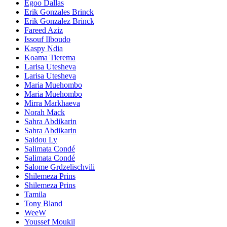
Egoo Dallas
Erik Gonzales Brinck
Erik Gonzalez Brinck
Fareed Aziz
Issouf Ilboudo
Kaspy Ndia
Koama Tierema
Larisa Utesheva
Larisa Utesheva
Maria Muehombo
Maria Muehombo
Mirra Markhaeva
Norah Mack
Sahra Abdikarin
Sahra Abdikarin
Saidou Ly
Salimata Condé
Salimata Condé
Salome Grdzelischvili
Shilemeza Prins
Shilemeza Prins
Tamila
Tony Bland
WeeW
Youssef Moukil