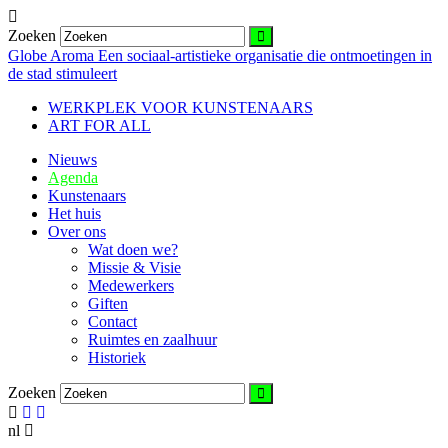
Zoeken
Globe Aroma
Een sociaal-artistieke organisatie die ontmoetingen in
de stad stimuleert
WERKPLEK VOOR KUNSTENAARS
ART FOR ALL
Nieuws
Agenda
Kunstenaars
Het huis
Over ons
Wat doen we?
Missie & Visie
Medewerkers
Giften
Contact
Ruimtes en zaalhuur
Historiek
Zoeken
nl