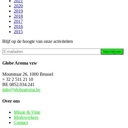
2021
2020
2019
2018
2017
2016
2015
Blijf op de hoogte van onze activiteiten
Globe Aroma vzw
Moutstraat 26, 1000 Brussel
+ 32 2 511 21 10
BE 0852.034.241
info@globearoma.be
Over ons
Missie & Visie
Medewerkers
Contact