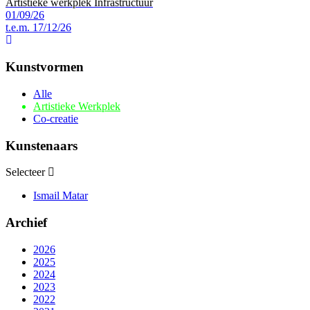
Artistieke werkplek
Infrastructuur
01/09/26
t.e.m.
17/12/26
Kunstvormen
Alle
Artistieke Werkplek
Co-creatie
Kunstenaars
Selecteer
Ismail Matar
Archief
2026
2025
2024
2023
2022