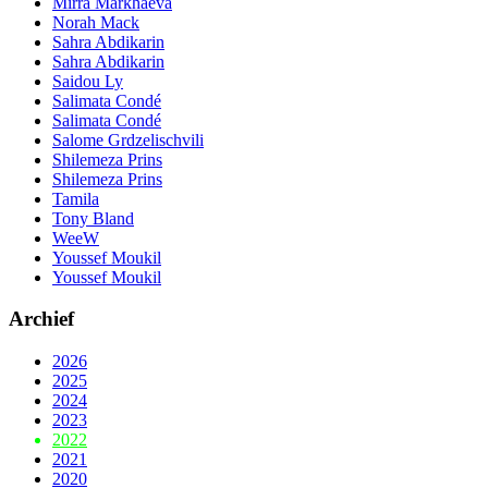
Mirra Markhaeva
Norah Mack
Sahra Abdikarin
Sahra Abdikarin
Saidou Ly
Salimata Condé
Salimata Condé
Salome Grdzelischvili
Shilemeza Prins
Shilemeza Prins
Tamila
Tony Bland
WeeW
Youssef Moukil
Youssef Moukil
Archief
2026
2025
2024
2023
2022
2021
2020