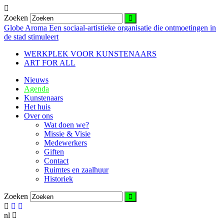
Zoeken
Globe Aroma
Een sociaal-artistieke organisatie die ontmoetingen in
de stad stimuleert
WERKPLEK VOOR KUNSTENAARS
ART FOR ALL
Nieuws
Agenda
Kunstenaars
Het huis
Over ons
Wat doen we?
Missie & Visie
Medewerkers
Giften
Contact
Ruimtes en zaalhuur
Historiek
Zoeken
nl