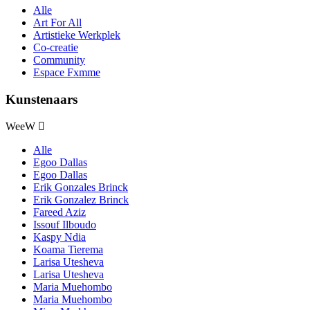
Alle
Art For All
Artistieke Werkplek
Co-creatie
Community
Espace Fxmme
Kunstenaars
WeeW
Alle
Egoo Dallas
Egoo Dallas
Erik Gonzales Brinck
Erik Gonzalez Brinck
Fareed Aziz
Issouf Ilboudo
Kaspy Ndia
Koama Tierema
Larisa Utesheva
Larisa Utesheva
Maria Muehombo
Maria Muehombo