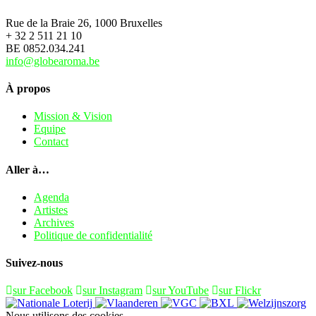
Rue de la Braie 26, 1000 Bruxelles
+ 32 2 511 21 10
BE 0852.034.241
info@globearoma.be
À propos
Mission & Vision
Equipe
Contact
Aller à…
Agenda
Artistes
Archives
Politique de confidentialité
Suivez-nous
sur Facebook
sur Instagram
sur YouTube
sur Flickr
Nous utilisons des cookies