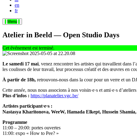
en
fr
Menu
Atelier in Beeld — Open Studio Days
Cet événement est terminé.
Le samedi 17 mai
, venez rencontrer les artistes qui travaillent dans
les coulisses de leur travail, leur processus créatif et des œuvres en cou
À partir de 18h,
retrouvons-nous dans la cour pour un verre et un DJ
Cette année, nous nous associons à nos voisin·e·s et ami·e·s d’atelie
Plus d’infos :
https://planatelier.vgc.be/
Artistes participant·e·s :
Nastasya Kharitonova, WeeW, Hamada Elkept, Hussein Shamia, F
Programme
11:00 – 20:00: portes ouvertes
11:00: expo « How to Pee? »