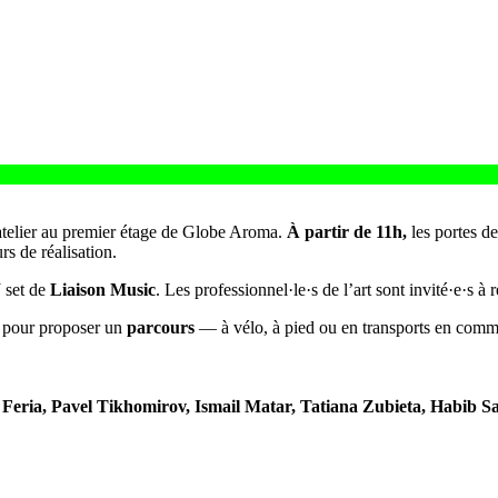
 l’atelier au premier étage de Globe Aroma.
À partir de 11h,
les portes de
rs de réalisation.
 set de
Liaison Music
. Les professionnel·le·s de l’art sont invité·e·s à 
rs pour proposer un
parcours
— à vélo, à pied ou en transports en commun
eria, Pavel Tikhomirov, Ismail Matar, Tatiana Zubieta, Habib S