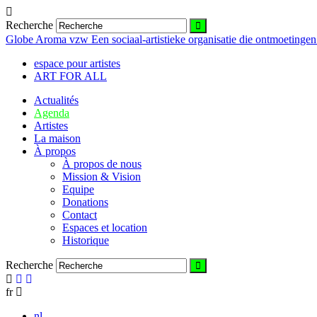
Recherche
Globe Aroma vzw
Een sociaal-artistieke organisatie die ontmoetingen 
espace pour artistes
ART FOR ALL
Actualités
Agenda
Artistes
La maison
À propos
À propos de nous
Mission & Vision
Equipe
Donations
Contact
Espaces et location
Historique
Recherche
fr
nl