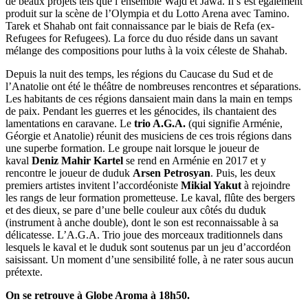
de beaux projets tels que l’ensemble Wajd et Jawa. Il s’est également
produit sur la scène de l’Olympia et du Lotto Arena avec Tamino.
Tarek et Shahab ont fait connaissance par le biais de Refa (ex-
Refugees for Refugees). La force du duo réside dans un savant
mélange des compositions pour luths à la voix céleste de Shahab.
Depuis la nuit des temps, les régions du Caucase du Sud et de
l’Anatolie ont été le théâtre de nombreuses rencontres et séparations.
Les habitants de ces régions dansaient main dans la main en temps
de paix. Pendant les guerres et les génocides, ils chantaient des
lamentations en caravane. Le
trio A.G.A.
(qui signifie Arménie,
Géorgie et Anatolie) réunit des musiciens de ces trois régions dans
une superbe formation. Le groupe nait lorsque le joueur de
kaval
Deniz Mahir Kartel
se rend en Arménie en 2017 et y
rencontre le joueur de duduk
Arsen Petrosyan
. Puis, les deux
premiers artistes invitent l’accordéoniste
Mikial Yakut
à rejoindre
les rangs de leur formation prometteuse. Le kaval, flûte des bergers
et des dieux, se pare d’une belle couleur aux côtés du duduk
(instrument à anche double), dont le son est reconnaissable à sa
délicatesse. L’A.G.A. Trio joue des morceaux traditionnels dans
lesquels le kaval et le duduk sont soutenus par un jeu d’accordéon
saisissant. Un moment d’une sensibilité folle, à ne rater sous aucun
prétexte.
On se retrouve à Globe Aroma à 18h50.