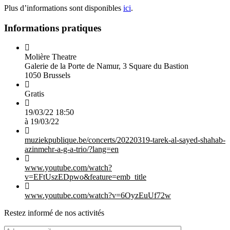
Plus d’informations sont disponibles
ici
.
Informations pratiques
Molière Theatre
Galerie de la Porte de Namur, 3 Square du Bastion
1050 Brussels
Gratis
19/03/22
18:50
à
19/03/22
muziekpublique.be/concerts/20220319-tarek-al-sayed-shahab-
azinmehr-a-g-a-trio/?lang=en
www.youtube.com/watch?
v=EFtUszEDpwo&feature=emb_title
www.youtube.com/watch?v=6OyzEuUf72w
Restez informé de nos activités