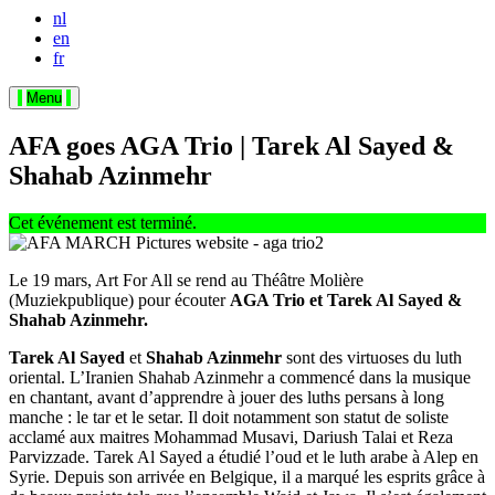
nl
en
fr
Menu
AFA goes AGA Trio | Tarek Al Sayed &
Shahab Azinmehr
Cet événement est terminé.
Le 19 mars, Art For All se rend au Théâtre Molière
(Muziekpublique) pour écouter
AGA Trio et Tarek Al Sayed &
Shahab Azinmehr.
Tarek Al Sayed
et
Shahab Azinmehr
sont des virtuoses du luth
oriental. L’Iranien Shahab Azinmehr a commencé dans la musique
en chantant, avant d’apprendre à jouer des luths persans à long
manche : le tar et le setar. Il doit notamment son statut de soliste
acclamé aux maitres Mohammad Musavi, Dariush Talai et Reza
Parvizzade. Tarek Al Sayed a étudié l’oud et le luth arabe à Alep en
Syrie. Depuis son arrivée en Belgique, il a marqué les esprits grâce à